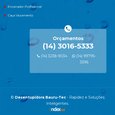
Encanador Profissional
Caça Vazamento
Orçamentos
(14) 3016-5333
(14) 3238-9034
(14) 99795-
3396
©
Desentupidora Bauru-Tec
- Rapidez e Soluções
Inteligentes.