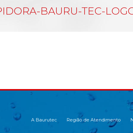
IDORA-BAURU-TEC-LOG
A Baurutec
Região de Atendimento
N