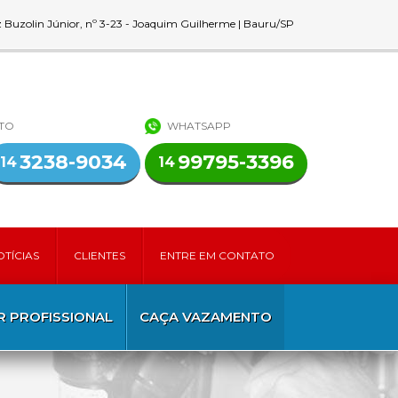
z Buzolin Júnior, nº 3-23 - Joaquim Guilherme | Bauru/SP
NTO
WHATSAPP
3238-9034
99795-3396
14
14
OTÍCIAS
CLIENTES
ENTRE EM CONTATO
 PROFISSIONAL
CAÇA VAZAMENTO