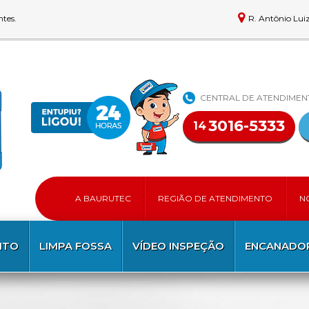
ntes.
R. Antônio Lui
CENTRAL DE ATENDIME
3016-5333
14
A BAURUTEC
REGIÃO DE ATENDIMENTO
N
NTO
LIMPA FOSSA
VÍDEO INSPEÇÃO
ENCANADOR