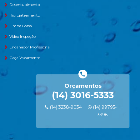
Desentupimento
Hidrojateamento
Limpa Fossa
Vídeo Inspeção
Encanador Profissional
Caça Vazamento
Orçamentos
(14) 3016-5333
(14) 3238-9034
(14) 99795-
3396