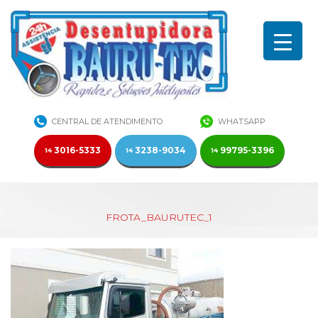
CENTRAL DE ATENDIMENTO
WHATSAPP
3016-5333
3238-9034
99795-3396
14
14
14
FROTA_BAURUTEC_1