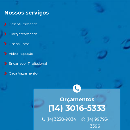
Nossos serviços
Desentupimento
Hidrojateamento
Limpa Fossa
Vídeo Inspeção
Encanador Profissional
Caça Vazamento
Orçamentos
(14) 3016-5333
(14) 3238-9034
(14) 99795-
3396