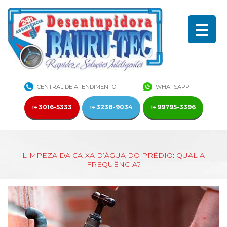
CENTRAL DE ATENDIMENTO
WHATSAPP
3016-5333
3238-9034
99795-3396
14
14
14
LIMPEZA DA CAIXA D’ÁGUA DO PRÉDIO: QUAL A
FREQUÊNCIA?