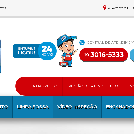
ntes.
R. Antônio Lui
CENTRAL DE ATENDIME
3016-5333
14
A BAURUTEC
REGIÃO DE ATENDIMENTO
N
NTO
LIMPA FOSSA
VÍDEO INSPEÇÃO
ENCANADOR