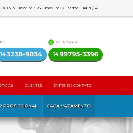
z Buzolin Júnior, nº 3-23 - Joaquim Guilherme | Bauru/SP
NTO
WHATSAPP
3238-9034
99795-3396
14
14
OTÍCIAS
CLIENTES
ENTRE EM CONTATO
 PROFISSIONAL
CAÇA VAZAMENTO