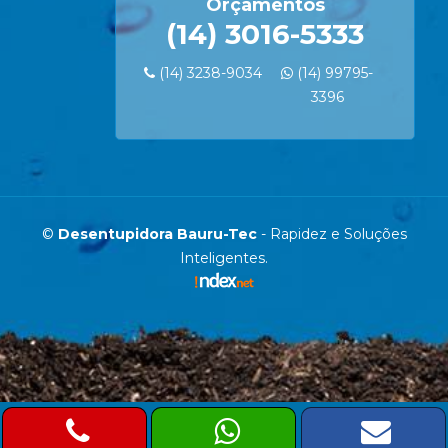
Orçamentos
(14) 3016-5333
(14) 3238-9034
(14) 99795-
3396
©
Desentupidora Bauru-Tec
- Rapidez e Soluções
Inteligentes.