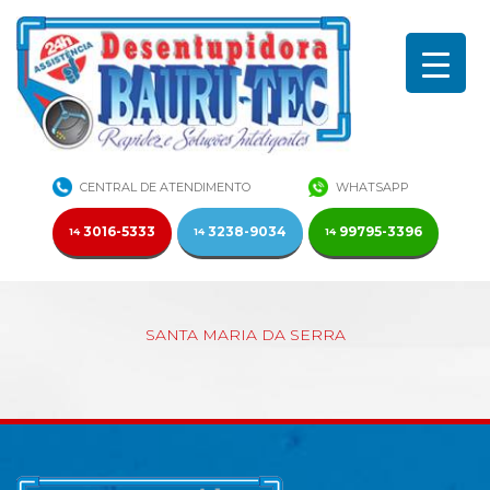
CENTRAL DE ATENDIMENTO
WHATSAPP
3016-5333
3238-9034
99795-3396
14
14
14
SANTA MARIA DA SERRA